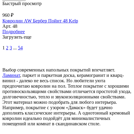
Быстрый просмотр
960 ₽
Ковролин AW Бербер Пойнт 48 Kelp
Арт.
48
Подробнее
Загрузить еще
1
2
3
...
54
Выбор современных напольных покрытий впечатляет.
Ламинат
, паркет и паркетная доска, керамогранит и кварц-
винил - далеко не весь список. Но любители уюта
предпочитаю ковролин на пол. Теплое покрытие с хорошими
противоскользящими свойствами отличается простотой ухода,
долговечностью, тепло и звукоизоляционными свойствами.
Этот материал можно подобрать для любого интерьера.
Например, покрытие с узором «Дамаск» будет удачно
дополнять классические интерьеры. А однотонный кремовый
ковролин идеально подойдёт для минималистичных
помещений или комнат в скандинавском стиле.