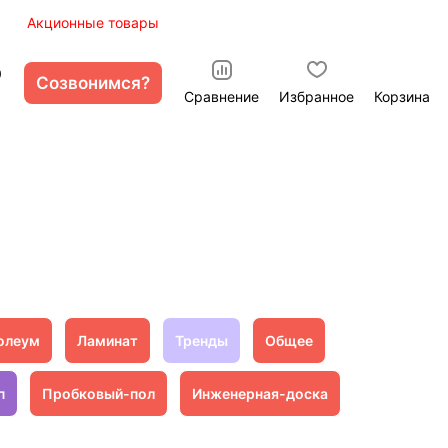
ы
Акционные товары
0
Созвонимся?
Сравнение
Избранное
Корзина
олеум
Ламинат
Тренды
Общее
п
Пробковый-пол
Инженерная-доска