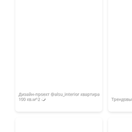
Дизайн-проект @alsu_interior квартира
100 кв.м^2 ❤️‍
Трендовый