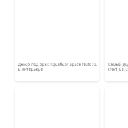
Декор под орех Aquafloor Space Nuts XL
Самый дор
в интерьере
@art_de_v