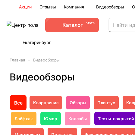
Акции
Отзывы
Компания
Видеообзоры
О
14520
Каталог
Екатеринбург
–
Главная
Видеообзоры
Видеообзоры
Все
Кварцвинил
Обзоры
Плинтус
Ков
Лайфхак
Юмор
Коллабы
Тесты-покрытий
Мармолеум
Подложка
Флокированное покры