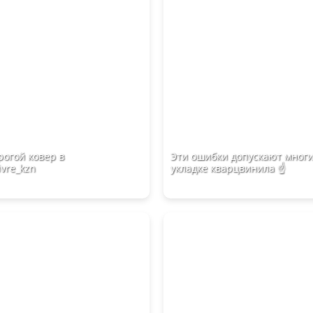
огой ковер в
Эти ошибки допускают мног
ivre_kzn
укладке кварцвинила ☝